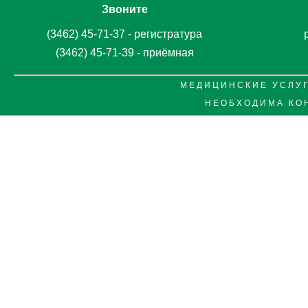
Звоните
(3462) 45-71-37 - регистратура
(3462) 45-71-39 - приёмная
М Е Д И Ц И Н С К И Е У С Л У Г
Н Е О Б Х О Д И М А К О 