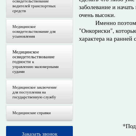
освидетельствование
заболевание и начать
водителей транспортных
средств
очень высоки.
Именно поэтому О
Медицинское
"Онкориски", которы
освидетельствование для
усыновления
характера на ранней 
Медицинское
освидетельствование
годности
к
управлению маломерными
судами
Медицинское заключение
для поступления на
государственную службу
Медицинские справки
*Под
Заказать звонок