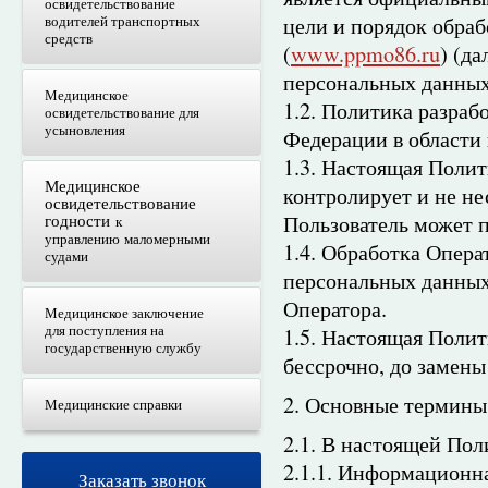
освидетельствование
водителей транспортных
цели и порядок обра
средств
(
www.ppmo86.ru
) (д
персональных данных
Медицинское
1.2. Политика разраб
освидетельствование для
усыновления
Федерации в области
1.3. Настоящая Полит
Медицинское
контролирует и не не
освидетельствование
Пользователь может 
годности
к
управлению маломерными
1.4. Обработка Опера
судами
персональных данных
Оператора.
Медицинское заключение
для поступления на
1.5. Настоящая Полит
государственную службу
бессрочно, до замены
2. Основные термины
Медицинские справки
2.1. В настоящей По
2.1.1. Информационн
Заказать звонок