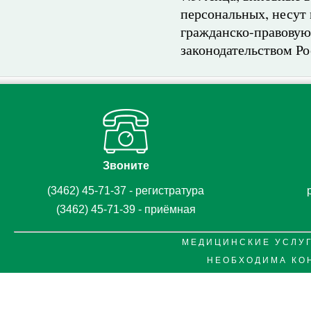
персональных, несут
гражданско-правовую 
законодательством Р
Звоните
(3462) 45-71-37 - регистратура
(3462) 45-71-39 - приёмная
М Е Д И Ц И Н С К И Е У С Л У Г
Н Е О Б Х О Д И М А К О 