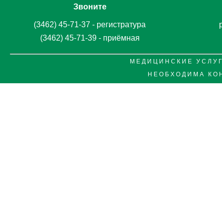
Звоните
(3462) 45-71-37 - регистратура
(3462) 45-71-39 - приёмная
М Е Д И Ц И Н С К И Е У С Л У Г
Н Е О Б Х О Д И М А К О 